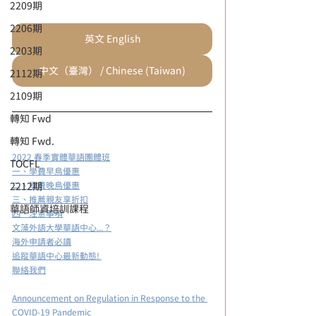
2209期
2206期
英文 English
2203期
中文（臺灣） / Chinese (Taiwan)
2112期
2109期
轉知 Fwd
轉知 Fwd.
2022 春季實體華語團體班
TOCFL
一、學費早鳥優惠
二、學費晚鳥優惠
2212期
三、推薦親友享折扣
華語師資培訓課程
四、注意事項
文藻外語大學華語中心...？
海外申請者必讀
追蹤華語中心最新動態! 
聯絡我們
Announcement on Regulation in Response to the 
COVID-19 Pandemic 