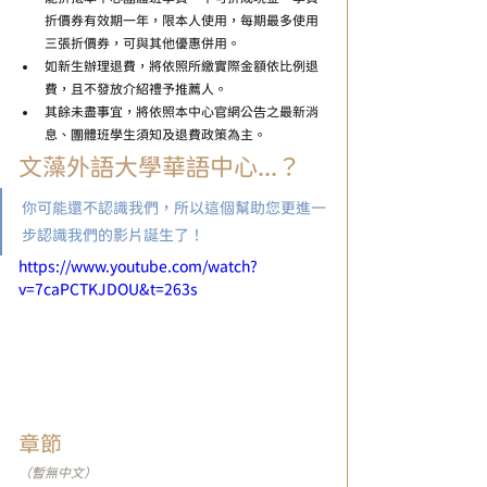
折價券有效期一年，限本人使用，每期最多使用
三張折價券，可與其他優惠併用。
如新生辦理退費，將依照所繳實際金額依比例退
費，且不發放介紹禮予推薦人。
其餘未盡事宜，將依照本中心官網公告之最新消
息、團體班學生須知及退費政策為主。
文藻外語大學華語中心...？
你可能還不認識我們，所以這個幫助您更進一
步認識我們的影片誕生了！
https://www.youtube.com/watch?
v=7caPCTKJDOU&t=263s
章節
（暫無中文）