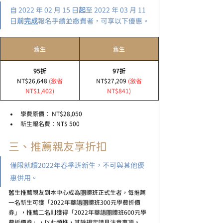
自 2022 年 02 月 15 日
起
至 2022 年 03 月 11 
日
前
完成
報名手續並繳費者，可享以下優惠。
​​舊生
​舊生
95折
97折
NT$26,648
(激省
NT$27,209
(激省
NT$1,402)
NT$841)
學費原價： NT$28,050
新生報名費：NT$ 500
三、推薦親友享折扣
僅限就讀2022年春季班新生，不可與其他優
惠併用。
舊生推薦親友到本中心成為團體班正式生者，每推薦
一名新生可獲「2022年華語團體班300元學費折價
券」，推薦二名則獲得「2022年華語團體班600元學
費折價券」，以此類推，其餘規定請見注意事項。