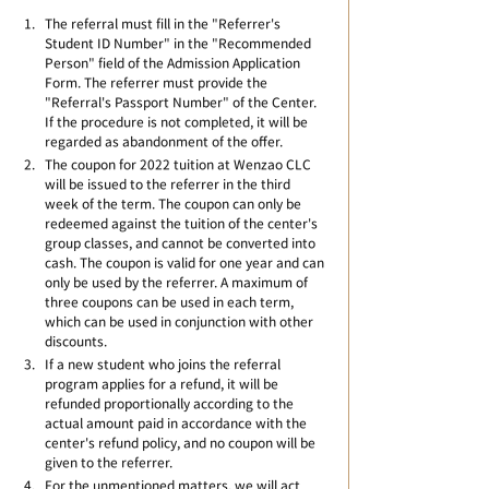
The referral must fill in the "Referrer's 
Student ID Number" in the "Recommended 
Person" field of the Admission Application 
Form. The referrer must provide the 
"Referral's Passport Number" of the Center. 
If the procedure is not completed, it will be 
regarded as abandonment of the offer.
The coupon for 2022 tuition at Wenzao CLC 
will be issued to the referrer in the third 
week of the term. The coupon can only be 
redeemed against the tuition of the center's 
group classes, and cannot be converted into 
cash. The coupon is valid for one year and can 
only be used by the referrer. A maximum of 
three coupons can be used in each term, 
which can be used in conjunction with other 
discounts.
If a new student who joins the referral 
program applies for a refund, it will be 
refunded proportionally according to the 
actual amount paid in accordance with the 
center's refund policy, and no coupon will be 
given to the referrer.
For the unmentioned matters, we will act 