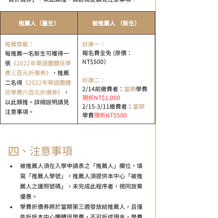
推薦人（舊生）
​被推薦人 （新生）
推薦獎勵：
好康一：
報名費全免 (原價：
每推薦一名新生可穫得一
NT$500）
張
《2022年華語團體班學
費三百元折價券》
，推薦
好康二：
二名得
《2022年華語團體
2/14前繳費者：
當期
學費
班學費六百元折價券》
，
現折NT$1,000
以此類推。詳細說明請見
2/15-3/11繳費者：
當期
注意事項。
學費
現折NT$500
四、注意事項
被推薦人須在入學申請表之「推薦人」欄位，填
寫「推薦人學號」，推薦人須提供本中心「被推
薦人之護照號碼」，未完成此程序者，視同放棄
優惠。
學費折價券將於當期第三週發放給推薦人，且僅
能折抵本中心團體班學費，不可折成現金，學費