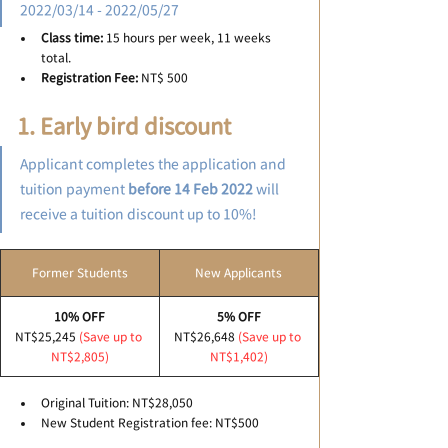
2022/03/14 - 2022/05/27
Class time: 
15 hours per week, 11 weeks 
total.
Registration Fee:
 NT$ 500
1. Early bird discount 
Applicant completes the application and 
tuition payment 
before 14 Feb 2022 
will 
receive a tuition discount up to 10%!
Former Students
​New Applicants
10% OFF
5% OFF
NT$25,245 
(Save up to 
NT$26,648
(Save up to 
NT$2,805)
NT$1,402)
Original Tuition: NT$28,050
New Student Registration fee: NT$500