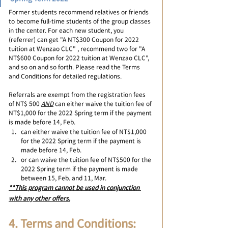
Former students recommend relatives or friends 
to become full-time students of the group classes 
in the center. For each new student, you 
(referrer) can get "A NT$300 Coupon for 2022 
tuition at Wenzao CLC" , recommend two for "A 
NT$600 Coupon for 2022 tuition at Wenzao CLC", 
and so on and so forth. Please read the Terms 
and Conditions for detailed regulations.
Referrals are exempt from the registration fees 
of NT$ 500 
AND
 can either waive the tuition fee of 
NT$1,000 for the 2022 Spring term if the payment 
is made before 14, Feb.
can either waive the tuition fee of NT$1,000 
for the 2022 Spring term if the payment is 
made before 14, Feb.
or can waive the tuition fee of NT$500 for the 
2022 Spring term if the payment is made 
between 15, Feb. and 11, Mar.
**This program cannot be used in conjunction 
with any other offers.
4. Terms and Conditions: