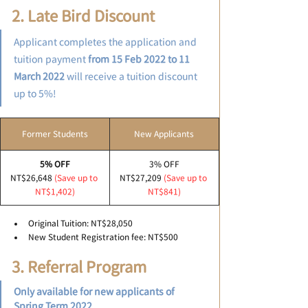
2. Late Bird Discount
Applicant completes the application and 
tuition payment 
from 15 Feb 2022 to 11 
March 2022
 will receive a tuition discount 
up to 5%!
Former Students
New Applicants
5% OFF
3% OFF
NT$26,648
(Save up to 
NT$27,209
(Save up to 
NT$1,402)
NT$841)
Original Tuition: NT$28,050
New Student Registration fee: NT$500
3. Referral Program 
Only available for new applicants of  
Spring Term 2022