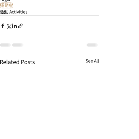
運動會
活動 Activities
See All
Related Posts