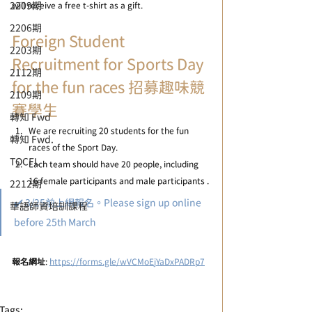
2209期
will receive a free t-shirt as a gift.
2206期
Foreign Student 
2203期
Recruitment for Sports Day 
2112期
for the fun races 招募趣味競
2109期
賽學生 
轉知 Fwd
We are recruiting 20 students for the fun 
轉知 Fwd.
races of the Sport Day. 
TOCFL
Each team should have 20 people, including 
16 female participants and male participants .
2212期
✔️ 3/25前上網報名。Please sign up online 
華語師資培訓課程
before 25th March
報名網址
: 
https://forms.gle/wVCMoEjYaDxPADRp7
Tags: