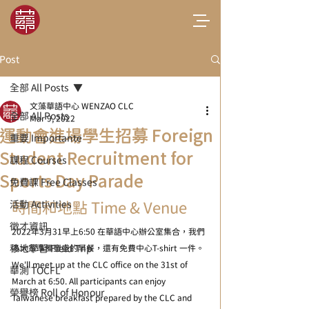
Post
全部 All Posts
文藻華語中心 WENZAO CLC
全部 All Posts
Mar 9, 2022
運動會進場學生招募 Foreign
重要 Importante
Student Recruitment for
課程 Courses
Sports Day Parade
免費課 Free Classes
活動 Activities
時間和地點 Time & Venue
徵才資訊
2022年3月31早上6:50 在華語中心辦公室集合，我們
移地學習 Field Trip
為大家準備豐盛的早餐，還有免費中心T-shirt 一件。
We'll meet up at the CLC office on the 31st of 
華測 TOCFL
March at 6:50. All participants can enjoy 
榮譽榜 Roll of Honour
Taiwanese breakfast prepared by the CLC and 