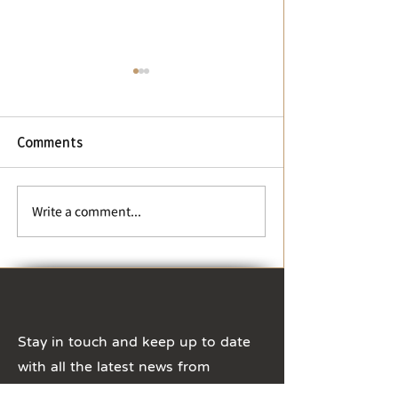
高雄市警察局邀
演出犯罪預防宣
KCPD Invites Fo
Students to Par
親愛的華語中心學
Comments
in Crime Preven
要一個機會，能夠
Awareness Film
式參與台灣社會，
自己的演技和創造
🌟 2025春季文藻華語師資
Write a comment...
答案是肯定的，那
培訓班現正招生中
個特別的機會等待
市政府警察局少年
熱烈徵求在台灣的
來協助演出一部重
防宣導短片。這個
Stay in touch and keep up to date
是通過影片...
with all the latest news from
WENZAO CLC by following us on