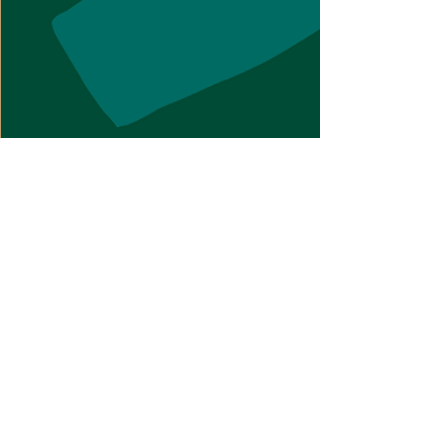
文藻華語中心 WENZAO CLC
May 12, 2022
重要 Importante
2022 年夏季班早鳥優惠只到 5/13 止！
立即報名！ Special Offers for 2022
Summer Term before 13 May! Sign Up
Now!