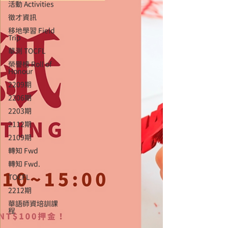
活動 Activities
徵才資訊
移地學習 Field
Trip
華測 TOCFL
榮譽榜 Roll of
Honour
2209期
2206期
2203期
2112期
2109期
轉知 Fwd
轉知 Fwd.
TOCFL
2212期
華語師資培訓課
程