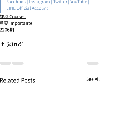
Facebook
 | 
Instagram
 | 
Twitter
 | 
YouTube
 | 
LINE Official Account
課程 Courses
重要 Importante
2206期
See All
Related Posts