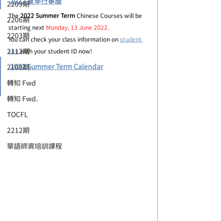
2022 夏季行事曆
2209期
The 
2022 Summer Term
 Chinese Courses will be 
2206期
starting next 
Monday, 13 June 2022.
2203期
You can check your class information on 
student 
2112期
site
 with your student ID now!
2022 Summer Term Calendar
2109期
轉知 Fwd
轉知 Fwd.
TOCFL
2212期
華語師資培訓課程