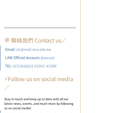
💬 聯絡我們 Contact us／
Email:
 clc@mail.wzu.edu.tw
LINE Official Account: 
@wzuclc
TEL:
 (07)3426031 
#3302
~#3309
⚡Follow us on social media
／
Stay in touch and keep up to date with all our 
latest news, events, and much more by following 
us on social media!