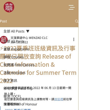
Post
全部 All Posts
文藻華語中心 WENZAO CLC
全部 All Posts
Jun 10, 2022
⚡2022夏季班班級資訊及行事
重要 Importante
曆現已開放查詢 Release of
課程 Courses
Class Information &
免費課 Free Classes
Calendar for Summer Term
活動 Activities
2022
徵才資訊
2022 夏季華語班將於 2022 年 06 月 13 日星期一開
移地學習 Field Trip
始上課。
華測 TOCFL
若您要查詢班級資訊及上課教材等，請
按這裡
前往學
榮譽榜 Roll of Honour
生專區查詢。