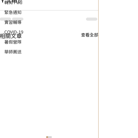
轉知 Fwd
緊急通知
實習輔導
COVID-19
查看全部
相關文章
暑假營隊
華師薦送