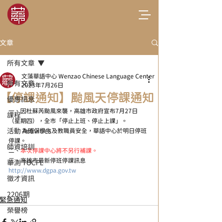
文章
所有文章
文藻華語中心 Wenzao Chinese Language Center
所有文章
2023年7月26日
【停課通知】颱風天停課通知
優惠訊息
一、因杜蘇芮颱風來襲，高雄市政府宣布7月27日
課程
（星期四），全市「停止上班、停止上課」。
活動 Activities
         為確保學生及教職員安全，華語中心於明日停班
停課。
師資培訓
二、
本次停課中心將不另行補課。
三、高雄市最新停班停課訊息 
華測 TOCFL
http://www.dgpa.gov.tw
徵才資訊
2206期
緊急通知
榮譽榜