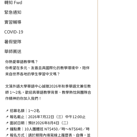
轉知 Fwd
緊急通知
實習輔導
COVID-19
暑假營隊
華師薦送
你熱愛華語教學嗎？
你希望在多元、友善且具國際化的教學環境中，陪伴
來自世界各地的學生學習中文嗎？
文藻外語大學華語中心誠徵2026年秋季華語文兼任教
師 1～2名，歡迎具華語教學背景、教學熱忱與團隊合
作精神的你加入我們！
📌 招募名額｜1～2名
📌 報名截止｜2026年7月22日（三）中午12:00止
📌 面試日期｜預計2026年8月4日（二）
📌 鐘點費｜10人團體班 NT$450／時～NT$640／時
📌 報名方式｜請於期限內填寫線上履歷表、自傳，並