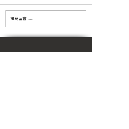
團隊業務發展，故公開甄選
114年夏季團隊華語文教師數
【114年華語中
撰寫留言......
名，即日起至 114年5月5日
止，歡迎有志於華語教學的您
加入我們！ 壹、 應聘條件 ：
具中華民國國籍，且在臺灣地
區設有戶籍，能配合短期團隊
來台期間之週一至週五上午
Stay in touch and keep up to date
9:1...
with all the latest news from
WENZAO CLC by following us on
Social Media!