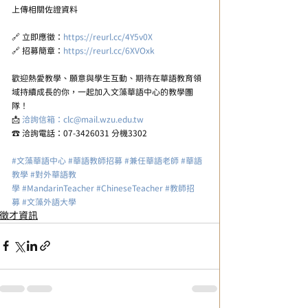
上傳相關佐證資料
🔗 立即應徵：
https://reurl.cc/4Y5v0X
🔗 招募簡章：
https://reurl.cc/6XVOxk
歡迎熱愛教學、願意與學生互動、期待在華語教育領
域持續成長的你，一起加入文藻華語中心的教學團
隊！
📩 
洽詢信箱：clc@mail.wzu.edu.tw
☎️ 洽詢電話：07-3426031 分機3302
#文藻華語中心
#華語教師招募
#兼任華語老師
#華語
教學
#對外華語教
學
#MandarinTeacher
#ChineseTeacher
#教師招
募
#文藻外語大學
徵才資訊