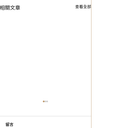
查看全部
相關文章
【114年夏季團隊華語文教
師 招募中！】
為配合本中心教學計畫，充實
留言
師資陣容，擴大中心夏季短期