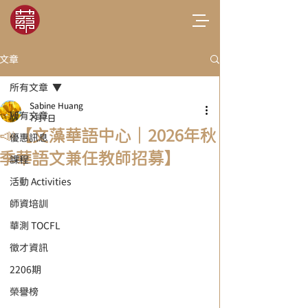
文章
所有文章
Sabine Huang
所有文章
7月7日
📣【文藻華語中心｜2026年秋
優惠訊息
季華語文兼任教師招募】
課程
活動 Activities
師資培訓
華測 TOCFL
徵才資訊
2206期
榮譽榜