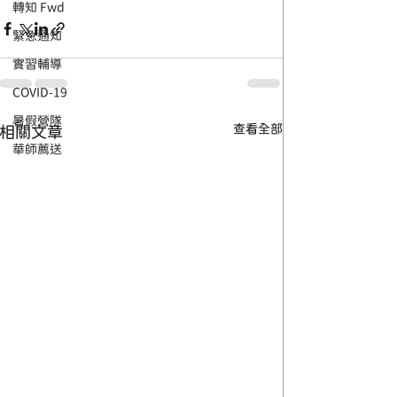
轉知 Fwd
緊急通知
實習輔導
COVID-19
暑假營隊
查看全部
相關文章
華師薦送