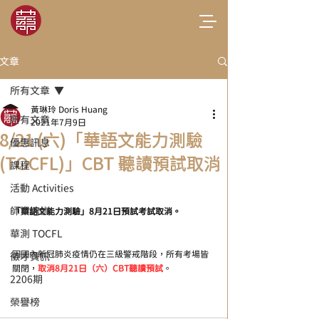
文章
所有文章
黃琳玲 Doris Huang
所有文章
2021年7月9日
8/21 (六)「華語文能力測驗
優惠訊息
(TOCFL)」CBT 聽讀預試取消
課程
活動 Activities
師資培訓
「華語文能力測驗」8月21日預試考試取消。
華測 TOCFL
因國內新冠肺炎疫情仍在三級警戒階段，所有考場皆
徵才資訊
關閉，
取消8月21日（六）CBT聽讀預試
。
2206期
榮譽榜