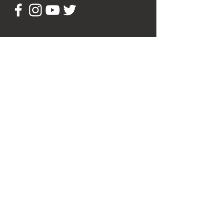
​聯絡我們
clc@mail.wzu.edu.tw
+886-7-3426031 #3302 - #3309
807679 高雄市三民區民族一路 900
號文藻華語中心