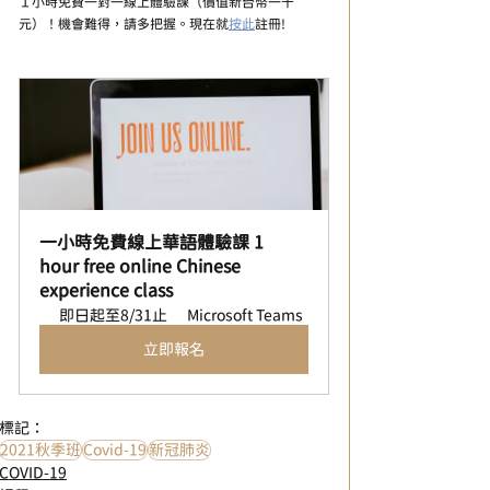
１小時免費一對一線上體驗課（價值新台幣一千
元）！機會難得，請多把握。現在就
按此
註冊!
一小時免費線上華語體驗課 1 
hour free online Chinese 
experience class
即日起至8/31止
Microsoft Teams
立即報名
標記：
2021秋季班
Covid-19
新冠肺炎
COVID-19