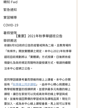
轉知 Fwd
緊急通知
實習輔導
COVID-19
暑假營隊
【重要】2021年秋季華語班公告
華師薦送
依據8月9日政府公告防疫警戒降為二級，且教育場所
「有條件」開放實體課之規定，本中心2021年秋季華
語班目前規劃將以「實體課」方式授課，日後將依疫
情變化及政府規定而隨時改變授課方式，敬請持續關
注本中心官網之公告。
若同學因健康考量而想維持線上上課者，本中心亦開
設有「
秋季線上同步課程
」，由本中心精心挑選線上
教學經驗豐富的授課師資，並提供最多元有趣的線上
課程，讓您在家就可以完成高效率的線上學習與成
就，並擁有值回票價的學習成效及課程品質！現在只
要加入、成為本中心線上課程會員，馬上就可以享有