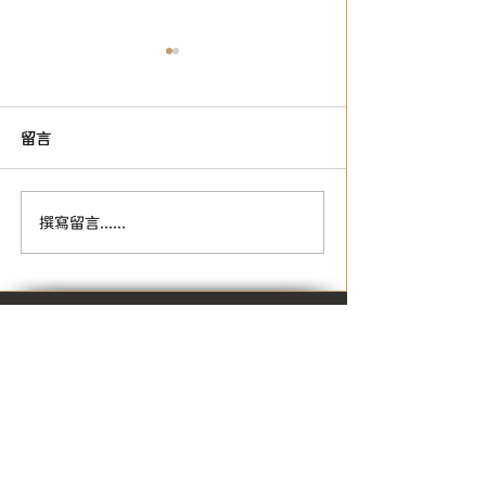
留言
2021秋季線上華語團體班
《重要》實體華
撰寫留言......
招生中！
程因應防疫之相
Stay in touch and keep up to date
with all the latest news from
WENZAO CLC by following us on
Social Media!