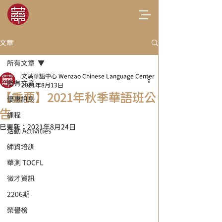
文章
所有文章
文藻華語中心 Wenzao Chinese Language Center
所有文章
2021年8月13日
【重要】2021年秋季華語班公
優惠訊息
告
課程
已更新：
2021年8月24日
活動 Activities
師資培訓
華測 TOCFL
徵才資訊
2206期
榮譽榜