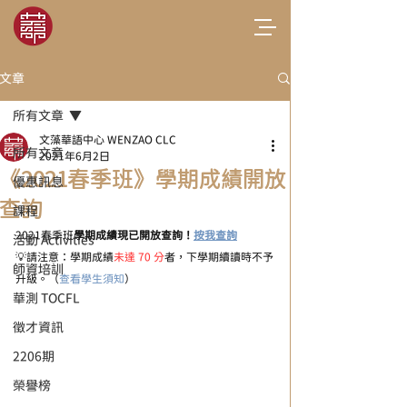
文章
所有文章
文藻華語中心 WENZAO CLC
所有文章
2021年6月2日
《2021春季班》學期成績開放
優惠訊息
查詢
課程
2021春季班
學期成績現已開放查詢！
按我查詢
活動 Activities
💡請注意：學期成績
未達 70 分
者，下學期續讀時不予
師資培訓
升級。（
查看學生須知
）
華測 TOCFL
徵才資訊
2206期
榮譽榜