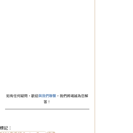
如有任何疑問，歡迎
與我們聯繫
，我們將竭誠為您解
答！
標記：