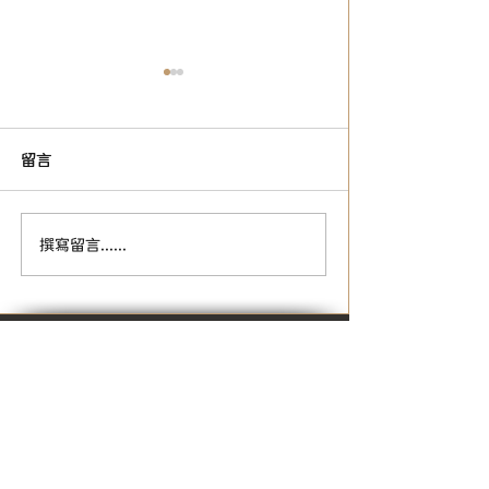
留言
【2026年文藻兒童華語營
【停課通知】颱
撰寫留言......
現正報名中-立即報名享有
通知 Class Susp
早鳥優惠價!】
Notice
Stay in touch and keep up to date
with all the latest news from
WENZAO CLC by following us on