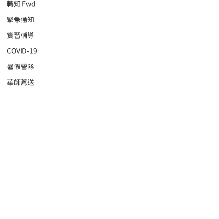
轉知 Fwd
緊急通知
實習輔導
COVID-19
暑假營隊
華師薦送