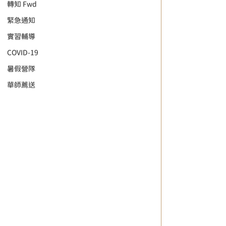
轉知 Fwd
緊急通知
實習輔導
COVID-19
暑假營隊
華師薦送