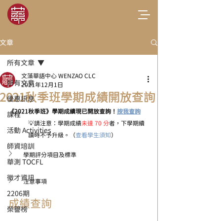
文章
所有文章
文藻華語中心 WENZAO CLC
所有文章
2021年12月1日
2021秋季班學期成績開放查詢
優惠訊息
《2021秋季班》學期成績現已開放查詢！
按我查詢
課程
💡請注意：學期成績
未達 70 分
者，下學期續
活動 Activities
讀時不予升級。（
查看學生須知
）
師資培訓
學期評分項目及標準
華測 TOCFL
徵才資訊
注意事項 
2206期
成績查詢 
榮譽榜