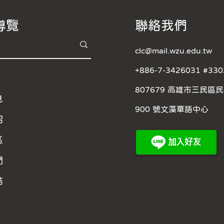
導覽
​聯絡我們
clc@mail.wzu.edu.tw
+886-7-3426031 #330
807679 高雄市三民區
息
900 號文藻華語中心
紹
區
們
結