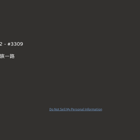
2 - #3309
民族一路
Do Not Sell My Personal Information