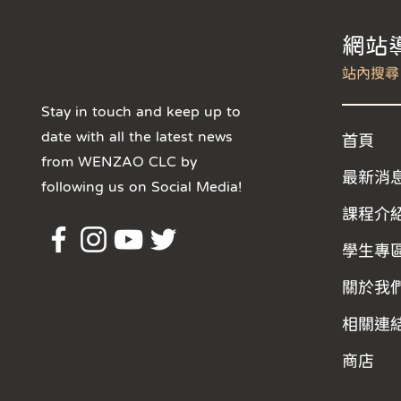
​網站
Stay in touch and keep up to
date with all the latest news
首頁
from WENZAO CLC by
最新消
following us on Social Media!
課程介
學生專
關於我
相關連
商店