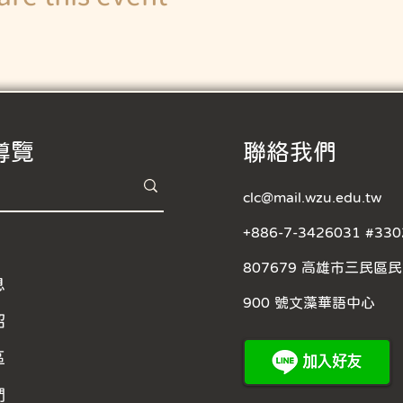
導覽
​聯絡我們
clc@mail.wzu.edu.tw
+886-7-3426031 #330
807679 高雄市三民區
息
900 號文藻華語中心
紹
區
們