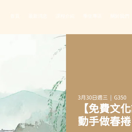
首頁
最新消息
課程介紹
學生專區
關於我們
3月30日週三
  |  
G350
【免費文化
動手做春捲