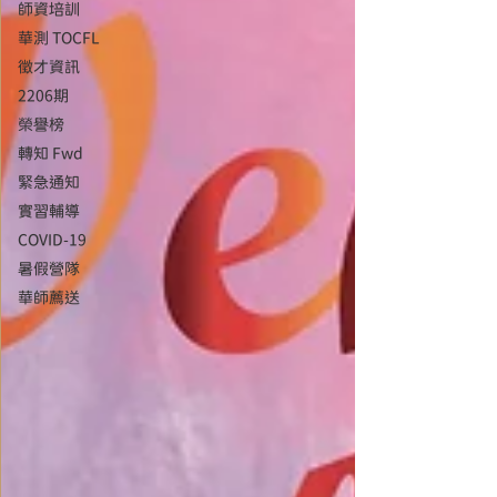
師資培訓
華測 TOCFL
徵才資訊
2206期
榮譽榜
轉知 Fwd
緊急通知
實習輔導
COVID-19
暑假營隊
華師薦送