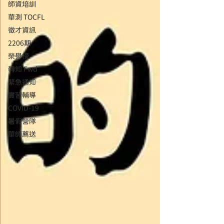
師資培訓
華測 TOCFL
徵才資訊
2206期
榮譽榜
轉知 Fwd
緊急通知
實習輔導
COVID-19
暑假營隊
華師薦送